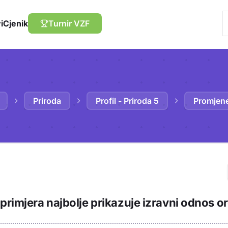
i
Cjenik
Turnir VZF
Priroda
Profil - Priroda 5
Promjene
Trebaš biti prija
 primjera najbolje prikazuje izravni odnos 
sadržaj u bilježn