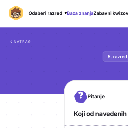
Odaberi razred
Baza znanja
Zabavni kwizov
Preskoči na sadržaj
NATRAG
5. razred
?
Pitanje
Koji od navedenih