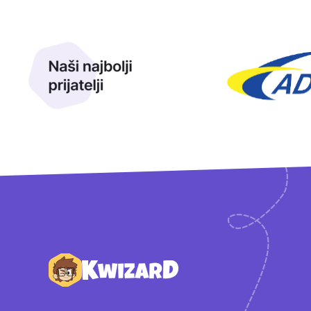
Naši najbolji prijatelji
Naši prijatelji
Podnožje