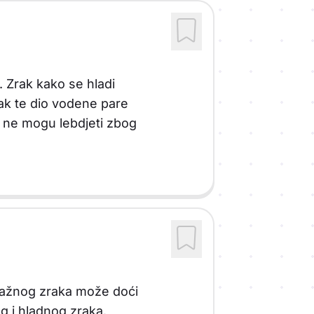
 Zrak kako se hladi
ak te dio vodene pare
iše ne mogu lebdjeti zbog
vlažnog zraka može doći
g i hladnog zraka.