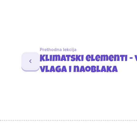
Prethodna lekcija
Klimatski elementi - 
vlaga i naoblaka
Sponzori