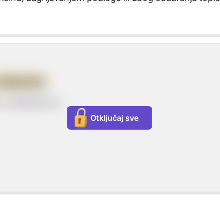
 oblacima
 u oblacima su:
Otključaj sve