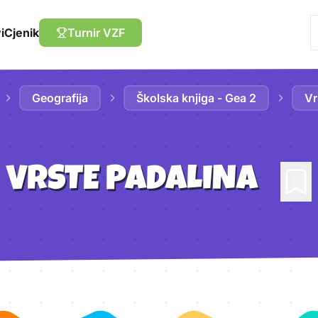
i
Cjenik
Turnir VZF
Geografija
Školska knjiga - Gea 2
Vr
VRSTE PADALINA