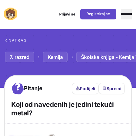
Registriraj se
Prijavi se
Preskoči na sadržaj
NATRAG
7. razred
Kemija
Školska knjiga - Kemija 
?
Pitanje
Podijeli
Spremi
Koji od navedenih je jedini tekući
metal?
Objašnjenje
Odgovor