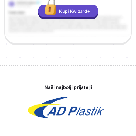
Kupi Kwizard+
Sponzori
Naši najbolji prijatelji