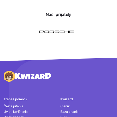
Naši prijatelji
Podnožje
Trebaš pomoć?
Kwizard
Česta pitanja
Cjenik
Uvjeti korištenja
Baza znanja