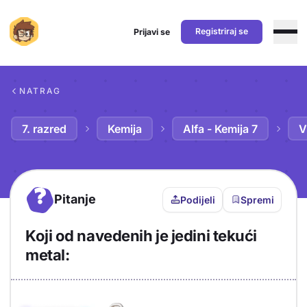
Registriraj se
Prijavi se
Preskoči na sadržaj
NATRAG
7. razred
Kemija
Alfa - Kemija 7
V
?
Pitanje
Podijeli
Spremi
Koji od navedenih je jedini tekući
metal:
Objašnjenje
Odgovor