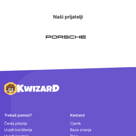
Naši prijatelji
Podnožje
Trebaš pomoć?
Kwizard
Česta pitanja
Cjenik
Uvjeti korištenja
Baza znanja