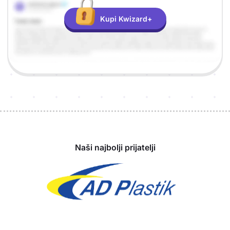
Kupi Kwizard+
Sponzori
Naši najbolji prijatelji