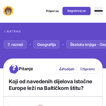
Registriraj se
Prijavi se
Preskoči na sadržaj
NATRAG
7. razred
Geografija
Školska knjiga - Ge
?
Pitanje
Podijeli
Spremi
Koji od navedenih dijelova Istočne
Europe leži na Baltičkom štitu?
Objašnjenje
Odgovor