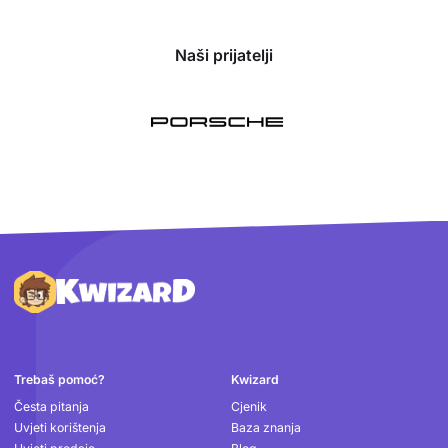
Naši prijatelji
Podnožje
Trebaš pomoć?
Kwizard
Česta pitanja
Cjenik
Uvjeti korištenja
Baza znanja