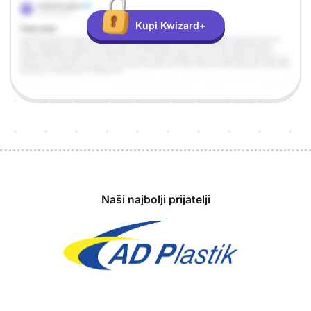
Kupi Kwizard+
Sponzori
Naši najbolji prijatelji