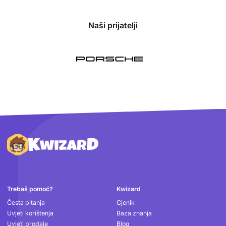
Naši prijatelji
Podnožje
Trebaš pomoć?
Kwizard
Česta pitanja
Cjenik
Uvjeti korištenja
Baza znanja
Uvjeti prodaje
Blog