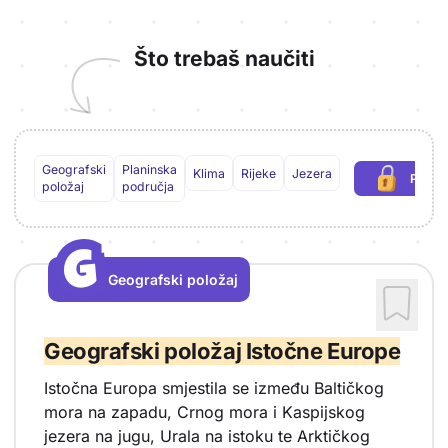
Što trebaš naučiti
Geografski
Planinska
Klima
Rijeke
Jezera
Preuz
(po
položaj
područja
G
G
Geografski položaj
Vrsta sadržaja: Geografski položaj
Geografski položaj Istočne Europe
Istočna Europa smjestila se između Baltičkog
mora na zapadu, Crnog mora i Kaspijskog
jezera na jugu, Urala na istoku te Arktičkog