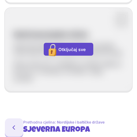
Istočnoeuropska nizina
Istočnoeuropska nizina najveća je europska
Otključaj sve
nizina koja zauzima najveći dio Istočne Europe.
Sama nizina ima i određenih uzvišenih dijelova
kao što su Timanska, Privolška i druge
uzvisine.
Prethodna cjelina:
Nordijske i baltičke države
Sjeverna Europa