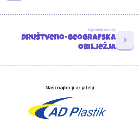
Sljedeća lekcija
Društveno-geografska
obilježja
Sponzori
Naši najbolji prijatelji