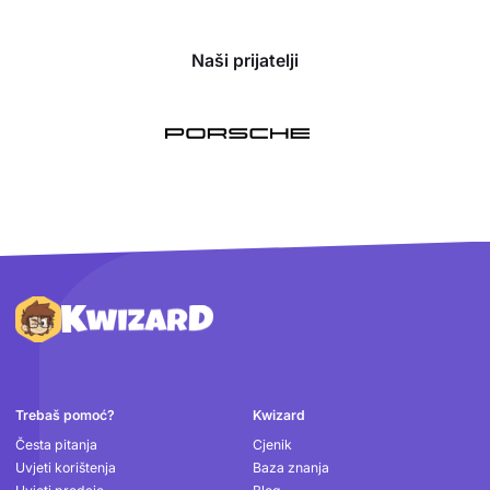
Naši prijatelji
Podnožje
Trebaš pomoć?
Kwizard
Česta pitanja
Cjenik
Uvjeti korištenja
Baza znanja