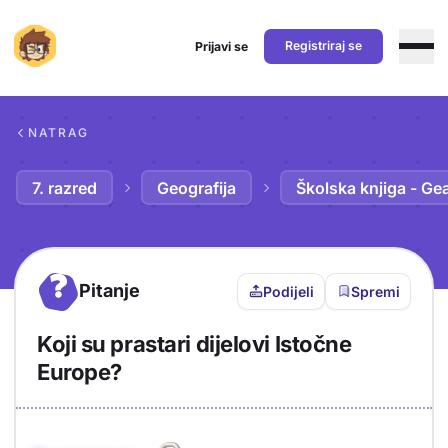
Registriraj se
Prijavi se
Preskoči na sadržaj
NATRAG
7. razred
Geografija
Školska knjiga - Ge
?
Pitanje
Podijeli
Spremi
Koji su prastari dijelovi Istočne
Europe?
Objašnjenje
Odgovor