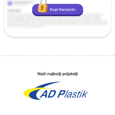
Kupi Kwizard+
Sponzori
Naši najbolji prijatelji