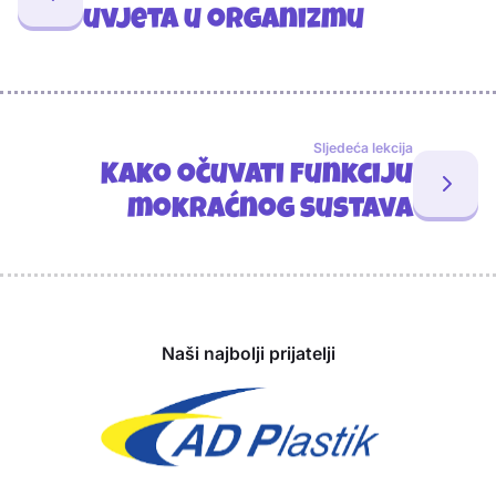
uvjeta u organizmu
Sljedeća lekcija
Kako očuvati funkciju
mokraćnog sustava
Sponzori
Naši najbolji prijatelji