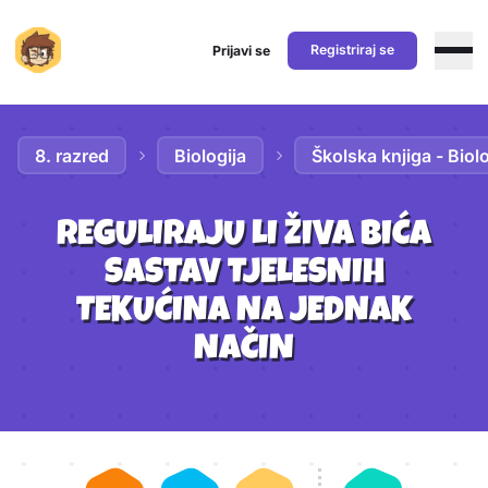
Registriraj se
Prijavi se
Preskoči na sadržaj
8. razred
Biologija
Školska knjiga - Biolo
REGULIRAJU LI ŽIVA BIĆA
SASTAV TJELESNIH
TEKUĆINA NA JEDNAK
NAČIN
Aktivnosti lekcije