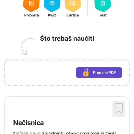
Provjera
Kwiz
Kartice
Test
Što trebaš naučiti
Preuzmi PDF
(potrebna prijava)
Nečisnica
Nečisnica je zajednički otvor kroz koji iz tijela