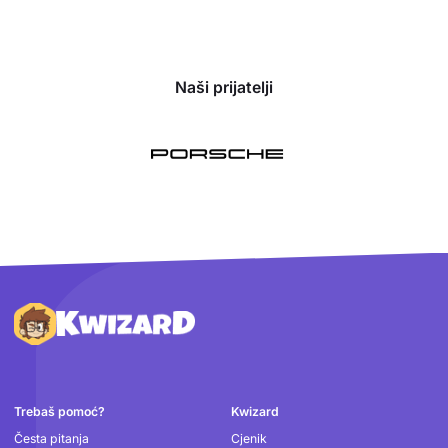
Naši prijatelji
Podnožje
Trebaš pomoć?
Kwizard
Česta pitanja
Cjenik