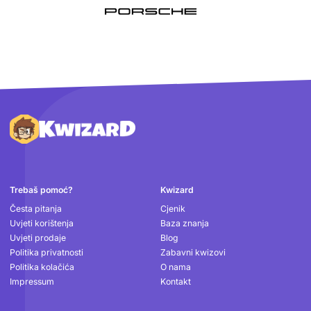
Podnožje
Trebaš pomoć?
Kwizard
Česta pitanja
Cjenik
Uvjeti korištenja
Baza znanja
Uvjeti prodaje
Blog
Politika privatnosti
Zabavni kwizovi
Politika kolačića
O nama
Impressum
Kontakt