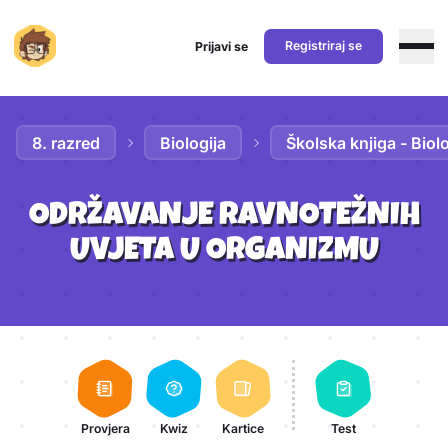
Registriraj se
Prijavi se
Preskoči na sadržaj
8. razred
Biologija
Školska knjiga - Biolo
ODRŽAVANJE RAVNOTEŽNIH
UVJETA U ORGANIZMU
Aktivnosti lekcije
Provjera
Kwiz
Kartice
Test