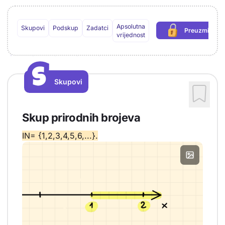
Apsolutna
Skupovi
Podskup
Zadatci
Preuzmi PDF
(potrebna 
vrijednost
S
S
Skupovi
Vrsta sadržaja: Skupovi
Skup prirodnih brojeva
IN= {1,2,3,4,5,6,...}.