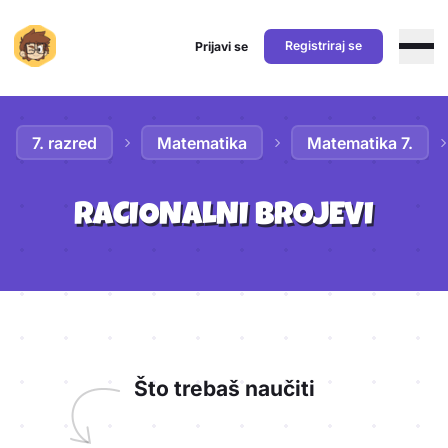
Registriraj se
Prijavi se
Preskoči na sadržaj
7. razred
Matematika
Matematika 7.
RACIONALNI BROJEVI
Aktivnosti lekcije
Što trebaš naučiti