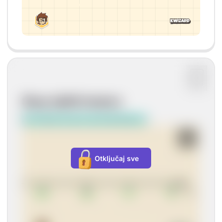
Skup cijelih brojeva
Z= {-3,-2,-1, 0, 1, 2, 3, 4, 5, 6,...}
Otključaj sve