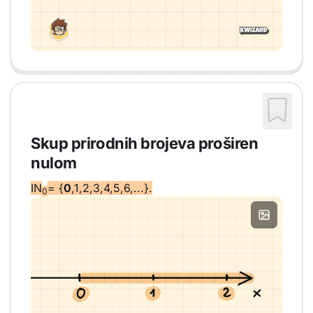
Skup prirodnih brojeva proširen
nulom
IN
= {
0
,1,2,3,4,5,6,...}.
0