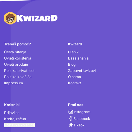
Podnožje
Trebaš pomoć?
Kwizard
Česta pitanja
Cjenik
Uvjeti korištenja
Baza znanja
Uvjeti prodaje
Blog
Politika privatnosti
Zabavni kwizovi
Politika kolačića
O nama
Impressum
Kontakt
Korisnici
Prati nas
Instagram
Prijavi se
Facebook
Kreiraj račun
Postavke kolačića
TikTok