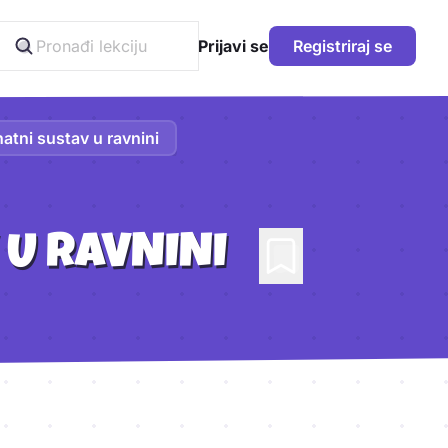
Prijavi se
Registriraj se
atni sustav u ravnini
 U RAVNINI