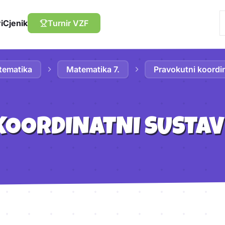
i
Cjenik
Turnir VZF
tematika
Matematika 7.
Pravokutni koordin
OORDINATNI SUSTAV