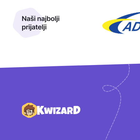
Naši najbolji prijatelji
Naši prijatelji
Podnožje