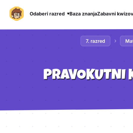
Odaberi razred
Baza znanja
Zabavni kwizov
Preskoči na sadržaj
7. razred
Ma
PRAVOKUTNI K
Aktivnosti lekcije