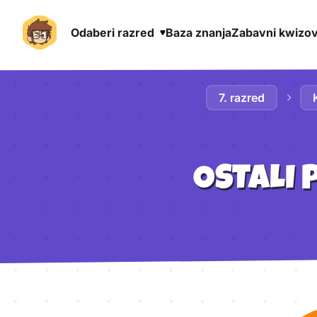
Odaberi razred
Baza znanja
Zabavni kwizov
Preskoči na sadržaj
7. razred
OSTALI 
Aktivnosti lekcije