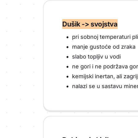
Dušik -> svojstva
pri sobnoj temperaturi pl
manje gustoće od zraka
slabo topljiv u vodi
ne gori i ne podržava go
kemijski inertan, ali zagri
nalazi se u sastavu minera