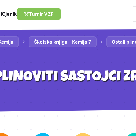
i
Cjenik
Turnir VZF
Kemija
Školska knjiga - Kemija 7
Ostali plin
PLINOVITI SASTOJCI 