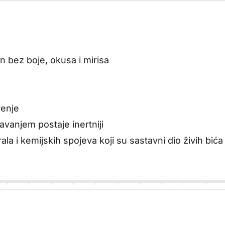
in bez boje, okusa i mirisa
renje
javanjem postaje inertniji
la i kemijskih spojeva koji su sastavni dio živih bića