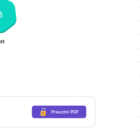
st
Preuzmi PDF
(potrebna prijava)