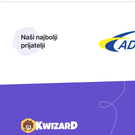
Sponzori
Naši najbolji prijatelji
Naši prijatelji
Podnožje