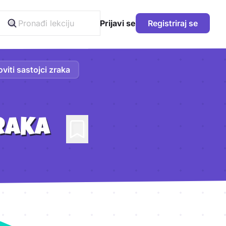
Prijavi se
Registriraj se
oviti sastojci zraka
ZRAKA