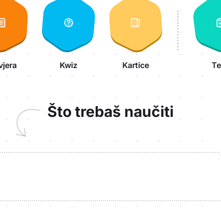
vjera
Kwiz
Kartice
Te
Što trebaš naučiti