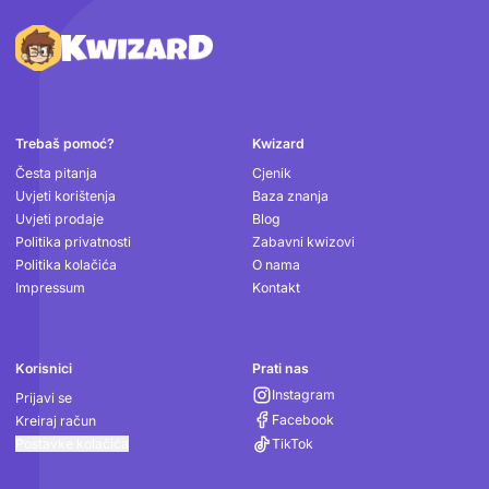
Podnožje
Trebaš pomoć?
Kwizard
Česta pitanja
Cjenik
Uvjeti korištenja
Baza znanja
Uvjeti prodaje
Blog
Politika privatnosti
Zabavni kwizovi
Politika kolačića
O nama
Impressum
Kontakt
Korisnici
Prati nas
Instagram
Prijavi se
Facebook
Kreiraj račun
Postavke kolačića
TikTok