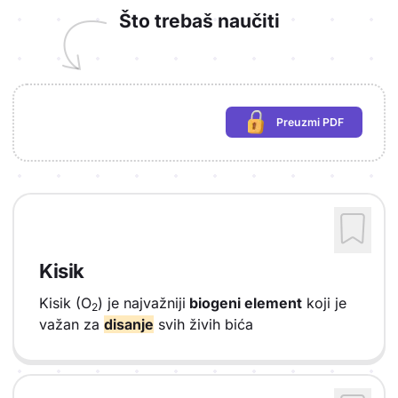
Što trebaš naučiti
Preuzmi PDF
(potrebna prijava)
Kisik
Kisik (O
) je najvažniji
biogeni element
koji je
2
važan za
disanje
svih živih bića