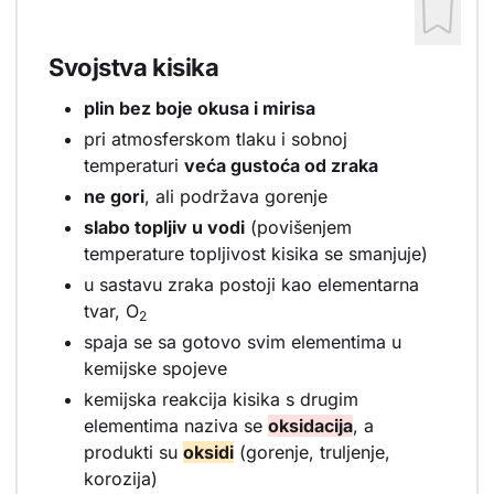
Svojstva kisika
plin bez boje okusa i mirisa
pri atmosferskom tlaku i sobnoj
temperaturi
veća gustoća od zraka
ne gori
, ali podržava gorenje
slabo topljiv u vodi
(povišenjem
temperature topljivost kisika se smanjuje)
u sastavu zraka postoji kao elementarna
tvar, O
2
spaja se sa gotovo svim elementima u
kemijske spojeve
kemijska reakcija kisika s drugim
elementima naziva se
oksidacija
, a
produkti su
oksidi
(gorenje, truljenje,
korozija)