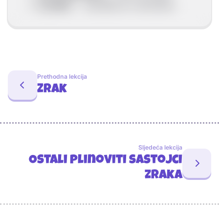
O₂ (kisik)
→ oslobađa se u atmosferu
Prethodna lekcija
Zrak
Sljedeća lekcija
Ostali plinoviti sastojci
zraka
Sponzori