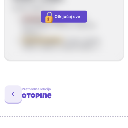
Kiseline dijelimo na:
Otključaj sve
anorganske kiseline
(dušična,
klorovodična, fosforna, sumporna
kiselina...)
organske kiseline
(mravlja, etanska,
octena, mliječna, oksalna kiselina...)
Prethodna lekcija
Otopine