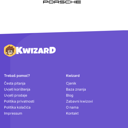
Podnožje
Trebaš pomoć?
Kwizard
Česta pitanja
Cjenik
Uvjeti korištenja
Baza znanja
Uvjeti prodaje
Blog
Politika privatnosti
Zabavni kwizovi
Politika kolačića
O nama
Impressum
Kontakt