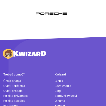
Podnožje
Trebaš pomoć?
Kwizard
Česta pitanja
Cjenik
Uvjeti korištenja
Baza znanja
Uvjeti prodaje
Blog
Politika privatnosti
Zabavni kwizovi
Politika kolačića
O nama
Impressum
Kontakt