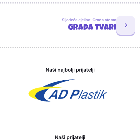
Sljedeća cjelina:
Građa atoma
Građa tvari
Sponzori
Naši najbolji prijatelji
Naši prijatelji