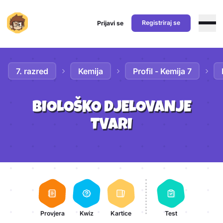
Registriraj se
Prijavi se
Preskoči na sadržaj
7. razred
Kemija
Profil - Kemija 7
BIOLOŠKO DJELOVANJE
TVARI
Aktivnosti lekcije
Provjera
Kwiz
Kartice
Test