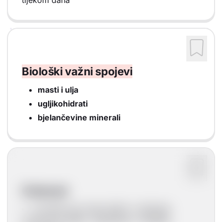
tijekom dana
Biološki važni spojevi
masti i ulja
ugljikohidrati
bjelančevine minerali
Ovisnost
je bolest koju treba liječiti, a liječenje
ovisnosti je teško, dugotrajno i nerijetko