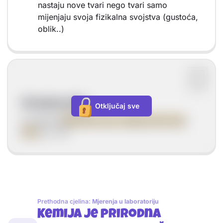
nastaju nove tvari nego tvari samo
mijenjaju svoja fizikalna svojstva (gustoća,
oblik..)
Kondezacija
Otključaj sve
je prijelaz
plinovite tvari u tekuću ili čvrstu
tvar
(g→l/s)
Prethodna cjelina:
Mjerenja u laboratoriju
Kemija je prirodna