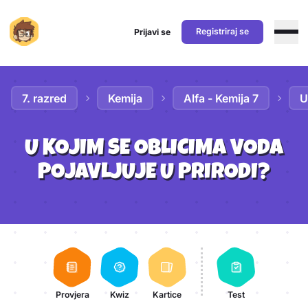
Registriraj se
Prijavi se
Preskoči na sadržaj
7. razred
Kemija
Alfa - Kemija 7
U
U KOJIM SE OBLICIMA VODA
POJAVLJUJE U PRIRODI?
Aktivnosti lekcije
Provjera
Kwiz
Kartice
Test