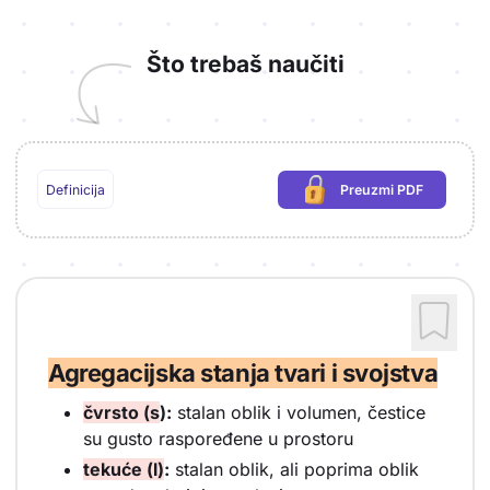
Što trebaš naučiti
Definicija
Preuzmi PDF
(potrebna prijava)
Agregacijska stanja tvari i svojstva
čvrsto (s
):
stalan oblik i volumen, čestice
su gusto raspoređene u prostoru
tekuće (l)
:
stalan oblik, ali poprima oblik