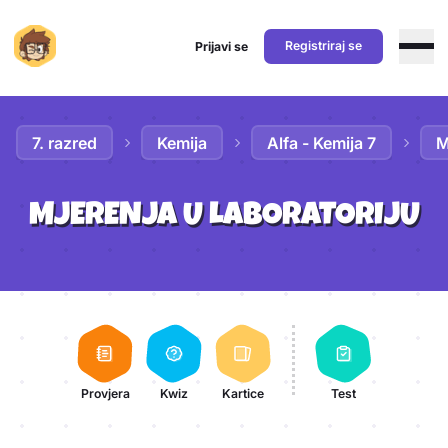
Registriraj se
Prijavi se
Preskoči na sadržaj
7. razred
Kemija
Alfa - Kemija 7
M
MJERENJA U LABORATORIJU
Aktivnosti lekcije
Provjera
Kwiz
Kartice
Test