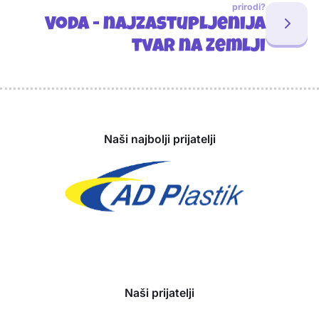
prirodi?
Voda - najzastupljenija
tvar na Zemlji
Sponzori
Naši najbolji prijatelji
Naši prijatelji