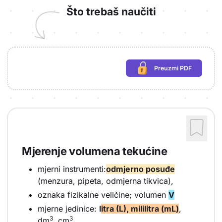
Što trebaš naučiti
Preuzmi PDF
(potrebna prijava)
Mjerenje volumena tekućine
mjerni instrumenti:
odmjerno posuđe
(menzura, pipeta, odmjerna tikvica),
oznaka fizikalne veličine; volumen
V
mjerne jedinice:
l
itra (L), mililitra (mL)
,
3
3
dm
, cm