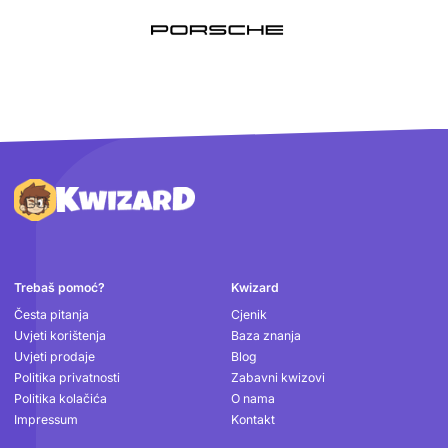
Podnožje
Trebaš pomoć?
Kwizard
Česta pitanja
Cjenik
Uvjeti korištenja
Baza znanja
Uvjeti prodaje
Blog
Politika privatnosti
Zabavni kwizovi
Politika kolačića
O nama
Impressum
Kontakt