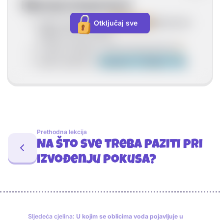
Mjerenje temperature
mjerni instrumenti:
termometri
(alkoholni i
Otključaj sve
digitalni termometri)
oznaka fizikalne veličine;temperatura-
t
mjerna jedinica:
stupnjevi Celzijevi (°C)
Prethodna lekcija
Na što sve treba paziti pri
izvođenju pokusa?
Sljedeća cjelina:
U kojim se oblicima voda pojavljuje u