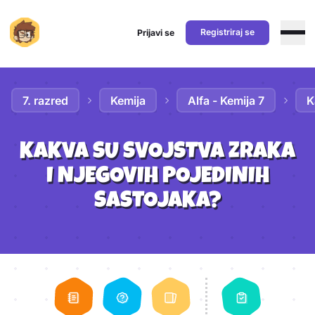
Registriraj se
Prijavi se
Preskoči na sadržaj
7. razred
Kemija
Alfa - Kemija 7
K
KAKVA SU SVOJSTVA ZRAKA
I NJEGOVIH POJEDINIH
SASTOJAKA?
Aktivnosti lekcije