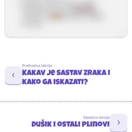
kemijska reakcija kisika s drugim
elementima naziva se
oksidacija
, a
produkti su
oksidi
(gorenje, truljenje,
korozija)
Prethodna lekcija
Kakav je sastav zraka i
kako ga iskazati?
Sljedeća lekcija
Dušik i ostali plinovi