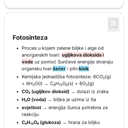
Fotosinteza
Proces u kojem zelene biljke i alge od
anorganskih tvari:
ugljikova dioksida i
vode
uz pomoć Sunčeve energije stvaraju
organsku tvar:
šećer
i plin:
kisik
Kemijska jednadžba fotosinteze: 6CO
(g)
2
+ 6H
O(l) → C
H
O
(s) + 6O
(g)
2
6
12
6
2
CO₂ (ugljikov dioksid)
→ dolazi iz zraka
H₂O (voda)
→ biljka je uzima iz tla
svjetlost
→ energija Sunca potrebna za
reakciju
C₆H₁₂O₆ (glukoza)
→ hrana za biljku