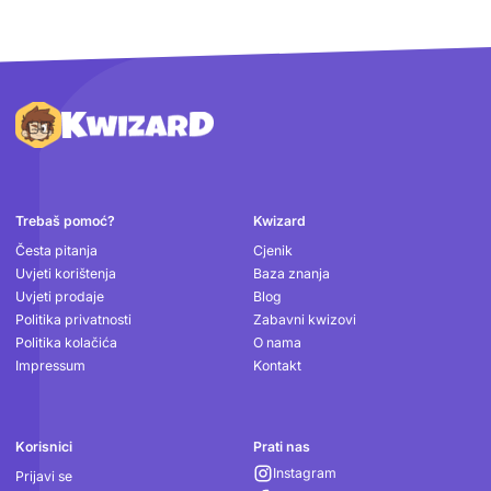
Podnožje
Trebaš pomoć?
Kwizard
Česta pitanja
Cjenik
Uvjeti korištenja
Baza znanja
Uvjeti prodaje
Blog
Politika privatnosti
Zabavni kwizovi
Politika kolačića
O nama
Impressum
Kontakt
Korisnici
Prati nas
Instagram
Prijavi se