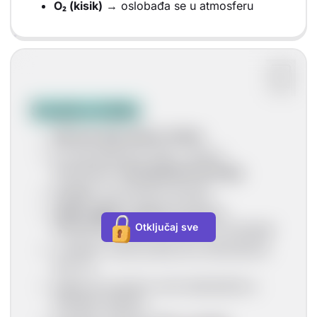
O₂ (kisik)
→ oslobađa se u atmosferu
Svojstva kisika
plin bez boje okusa i mirisa
pri atmosferskom tlaku i sobnoj
temperaturi
veća gustoća od zraka
ne gori
, ali podržava gorenje
slabo topljiv u vodi
(povišenjem
Otključaj sve
temperature topljivost kisika se smanjuje)
u sastavu zraka postoji kao elementarna
tvar, O
2
spaja se sa gotovo svim elementima u
kemijske spojeve