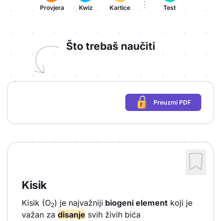
Provjera
Kwiz
Kartice
Test
Što trebaš naučiti
Preuzmi PDF
(potrebna prijava)
Kisik
Kisik (O
) je najvažniji
biogeni element
koji je
2
važan za
disanje
svih živih bića