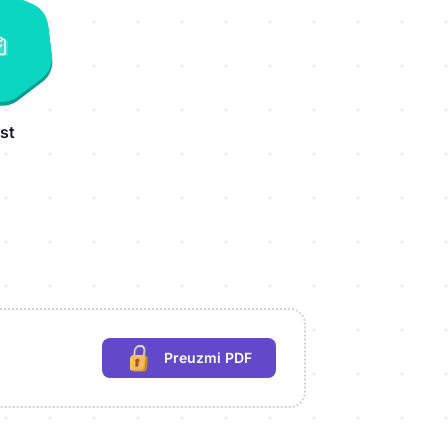
st
Preuzmi PDF
(potrebna prijava)