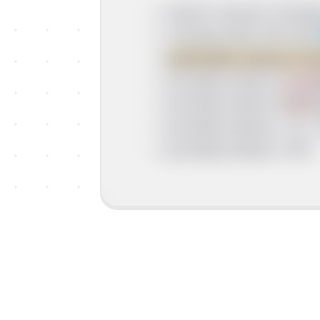
Ukupni volumen=V(smje
V(smjese)400+100+500
φ(sastojak,smjesa)=V(s
φ(vodika,smjesa)=
V(vod
φ(vodika,smjesa)=
500m
φ(vodika,smjesa)= 0,5 x
φ(vodika,smjesa)= 50%