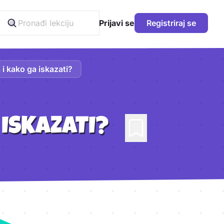
Prijavi se
Registriraj se
 i kako ga iskazati?
 ISKAZATI?