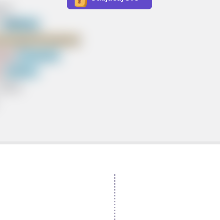
se)
=
1000 mL
astojak)/V(smjesa)
ika)
/
V(smjesa)
L
/
1000mL
 100%