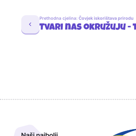
Prethodna cjelina:
Čovjek iskorištava prirodu
Tvari nas okružuju - 
Sponzori
Naši najbolji prijatelji
Naši prijatelji