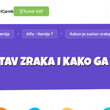
i
Cjenik
Turnir VZF
emija
Alfa - Kemija 7
Kakav je sastav zraka
TAV ZRAKA I KAKO GA