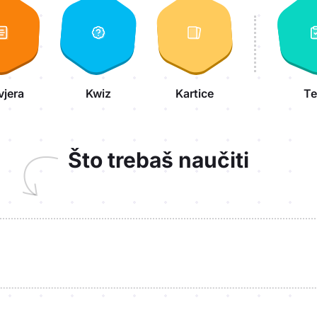
vjera
Kwiz
Kartice
Te
Što trebaš naučiti