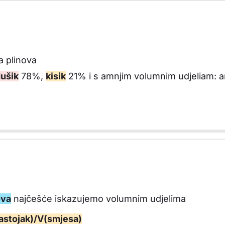
 plinova
ušik
78%,
kisik
21% i s amnjim volumnim udjeliam: ar
ova
najčešće iskazujemo volumnim udjelima
astojak)/V(smjesa)