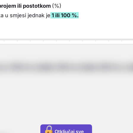
rojem ili postotkom
(%)
ka u smjesi jednak je
1 ili 100 %.
i se: 400 mL dušika 100 mL kisika 500 mL vo
Otključaj sve