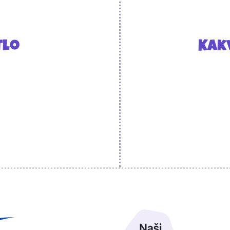
tlo
Kakv