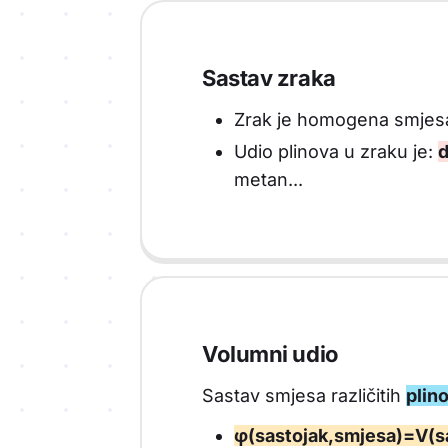
Sastav zraka
Zrak je homogena smjesa
Udio plinova u zraku je:
d
metan...
Volumni udio
Sastav smjesa različitih
plin
φ(sastojak,smjesa)=V(s