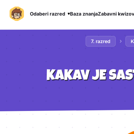
Odaberi razred
Baza znanja
Zabavni kwizov
Preskoči na sadržaj
7. razred
K
KAKAV JE SAS
Aktivnosti lekcije