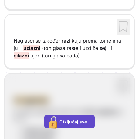
Naglasci se također razlikuju prema tome ima
ju li
uzlazni
(ton glasa raste i uzdiže se) ili
silazni
tijek (ton glasa pada).
4 naglaska
Hrvatski standardni jezik ima
četiri naglaska
, a
to su:
Otključaj sve
kratkouzlazni
kratkosilazni