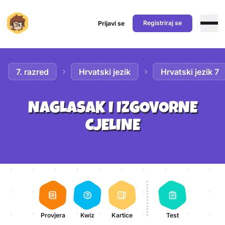
Registriraj se
Prijavi se
Preskoči na sadržaj
7. razred
Hrvatski jezik
Hrvatski jezik 7
NAGLASAK I IZGOVORNE
CJELINE
Aktivnosti lekcije
Provjera
Kwiz
Kartice
Test