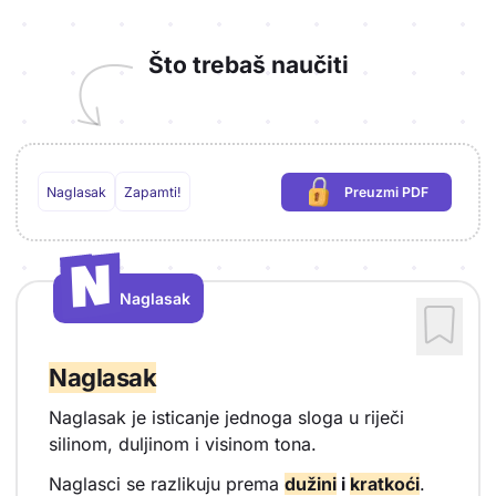
Što trebaš naučiti
Naglasak
Zapamti!
Preuzmi PDF
(potrebna prijava)
N
N
Naglasak
Vrsta sadržaja: Naglasak
Naglasak
Naglasak je isticanje jednoga sloga u riječi
silinom, duljinom i visinom tona.
Naglasci se razlikuju prema
dužini
i
kratkoći
.