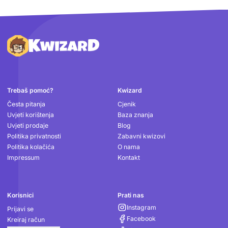
Podnožje
Trebaš pomoć?
Kwizard
Česta pitanja
Cjenik
Uvjeti korištenja
Baza znanja
Uvjeti prodaje
Blog
Politika privatnosti
Zabavni kwizovi
Politika kolačića
O nama
Impressum
Kontakt
Korisnici
Prati nas
Instagram
Prijavi se
Facebook
Kreiraj račun