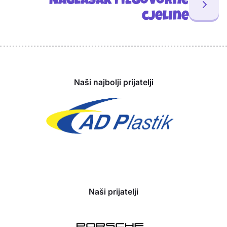
Naglasak i izgovorne
cjeline
Sponzori
Naši najbolji prijatelji
Naši prijatelji