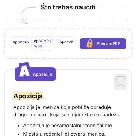
Što trebaš naučiti
Apozicijski
Apozicija
Zapamti!
Preuzmi PDF
(potrebna prijava)
skup
A
A
Apozicija
Vrsta sadržaja: Apozicija
Apozicija
Apozicija je imenica koja pobliže određuje
drugu imenicu i koja se s njom slaže u padežu.
Apozicija je nesamostalni rečenični dio.
Mjesto u rečenici joj otvara imenica.