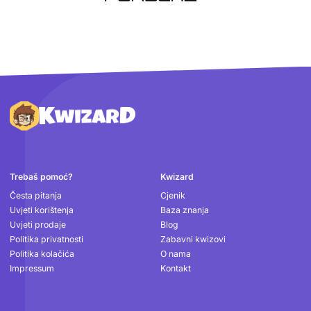
Podnožje
Trebaš pomoć?
Kwizard
Česta pitanja
Cjenik
Uvjeti korištenja
Baza znanja
Uvjeti prodaje
Blog
Politika privatnosti
Zabavni kwizovi
Politika kolačića
O nama
Impressum
Kontakt