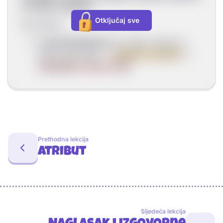
se slažu u padežu.
Otključaj sve
Na primjer:
U selu Bošnjacima
živi nešto manje od
četiri tisuće ljudi. ->
slaganje u padežu
->
neslaganje u rodu i broju
Prethodna lekcija
Atribut
Sljedeća lekcija