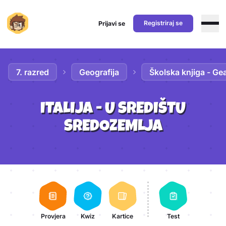
Registriraj se
Prijavi se
Preskoči na sadržaj
7. razred
Geografija
Školska knjiga - Ge
ITALIJA - U SREDIŠTU
SREDOZEMLJA
Aktivnosti lekcije
Provjera
Kwiz
Kartice
Test