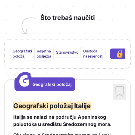
Što trebaš naučiti
Geografski
Reljefna
Gustoća
Stanovništvo
Pre
(
položaj
obilježja
naseljenosti
G
G
Geografski položaj
Vrsta sadržaja: Geografski položaj
Geografski položaj Italije
Italija se nalazi na području Apeninskog
poluotoka u središtu Sredozemnog mora.
Okružena je Sredozemnim morem na jugu i