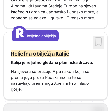
Alpama i državama Srednje Europe na sjeveru.
Istočno su granica Jadransko i Jonsko more, a
zapadno se nalaze Ligursko i Tirensko more.
R
R
Reljefna obilježja
Vrsta sadržaja: Reljefna obilježja
Reljefna obilježja Italije
Italija je reljefno gledano planinska država
.
Na sjeveru se pružaju Alpe nakon kojih se
prema jugu pruža Padska nizina te se
nastavljaju prema jugu Apenini kao mlado
gorje.