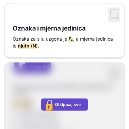
Oznaka i mjerna jedinica
Oznaka za silu uzgona je
F
, a mjerna jedinica
u
je
njutn
(
N
)
.
F
F
Formula
Vrsta sadržaja: Formula
Formula pomoću koje možemo izračunati silu
uzgona:
F
=
ρgV
Otključaj sve
u
ρ
–
gustoća tekućine
g
– ubrzanje sile teže