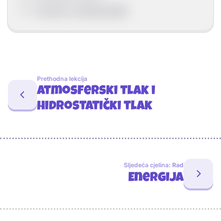
V
– volumen uronjenog tijela
Prethodna lekcija
Atmosferski tlak i
hidrostatički tlak
Sljedeća cjelina:
Rad
Energija
Sponzori