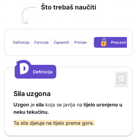
Što trebaš naučiti
Definicija
Formula
Zapamti!
Primjer
Preuzmi PDF
(potrebna p
D
D
Definicija
Vrsta sadržaja: Definicija
Sila uzgona
Uzgon
je
sila
koja se javlja na
tijelo uronjeno u
neku tekućinu.
Ta sila djeluje na tijelo prema gore.