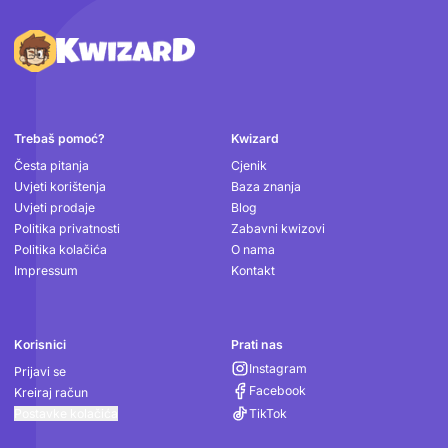
Podnožje
Trebaš pomoć?
Kwizard
Česta pitanja
Cjenik
Uvjeti korištenja
Baza znanja
Uvjeti prodaje
Blog
Politika privatnosti
Zabavni kwizovi
Politika kolačića
O nama
Impressum
Kontakt
Korisnici
Prati nas
Instagram
Prijavi se
Facebook
Kreiraj račun
Postavke kolačića
TikTok