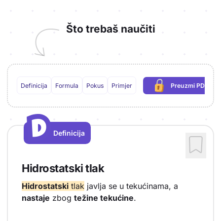
Što trebaš naučiti
Definicija
Formula
Pokus
Primjer
Preuzmi PDF
(potrebna prij
D
D
Definicija
Vrsta sadržaja: Definicija
Hidrostatski tlak
Hidrostatski
tlak
javlja se u tekućinama, a
nastaje
zbog
težine tekućine
.