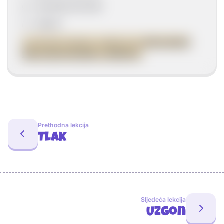
g
– ubrzanje sile teže
h –
dubina
I
z formule možemo vidjeti da je
hidrostatski
tlak proporcionalan s dubinom
.
Prethodna lekcija
Tlak
Sljedeća lekcija
Uzgon