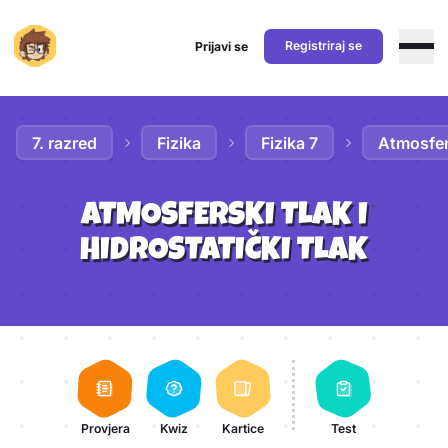
Registriraj se
Prijavi se
Preskoči na sadržaj
7. razred
Fizika
Fizika 7
Atmosfers
ATMOSFERSKI TLAK I
HIDROSTATIČKI TLAK
Aktivnosti lekcije
Provjera
Kwiz
Kartice
Test