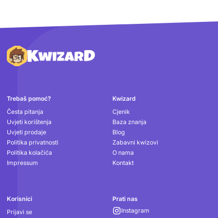
Podnožje
Trebaš pomoć?
Kwizard
Česta pitanja
Cjenik
Uvjeti korištenja
Baza znanja
Uvjeti prodaje
Blog
Politika privatnosti
Zabavni kwizovi
Politika kolačića
O nama
Impressum
Kontakt
Korisnici
Prati nas
Instagram
Prijavi se