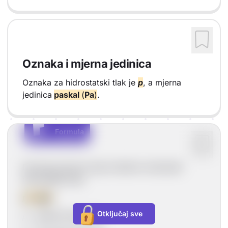
Oznaka i mjerna jedinica
Oznaka za hidrostatski tlak je
p
, a mjerna
jedinica
paskal
(
Pa
)
.
F
F
Formula
Vrsta sadržaja: Formula
Formula pomoću koje možemo izračunati
hidrostatski tlak:
p
=
ρgh
Otključaj sve
ρ
–
gustoća tekućine