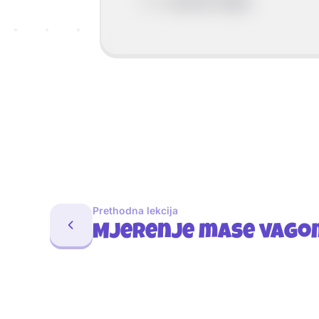
V
– volumen tijela
Prethodna lekcija
Mjerenje mase vago