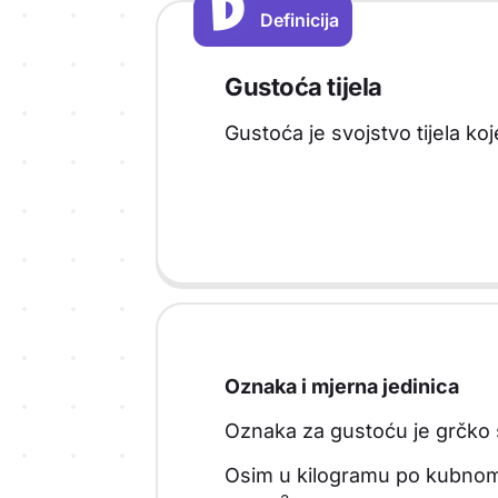
D
D
Definicija
Vrsta sadržaja: Definicija
Gustoća tijela
Gustoća je svojstvo tijela ko
Oznaka i mjerna jedinica
Oznaka za gustoću je grčko 
Osim u kilogramu po kubno