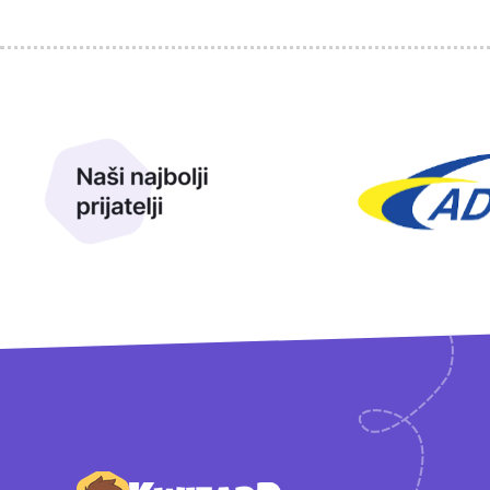
Sponzori
Naši najbolji prijatelji
Naši prijatelji
Podnožje