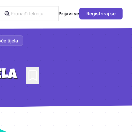
Prijavi se
Registriraj se
e tijela
ELA