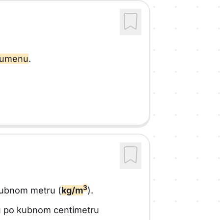
olumenu
.
3
 kubnom metru (
kg/m
).
mu po kubnom centimetru