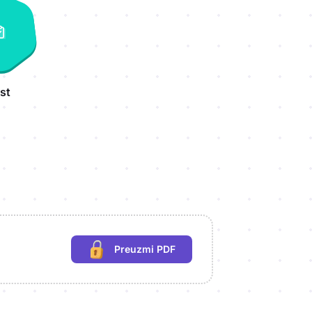
st
Preuzmi PDF
(potrebna prijava)