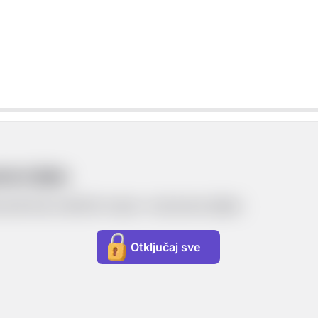
oće tijela
nati kao količnik mase i volumena tijela:
Otključaj sve