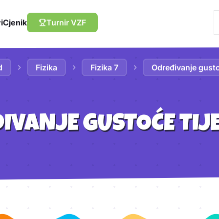
i
Cjenik
Turnir VZF
d
Fizika
Fizika 7
Određivanje gustoć
IVANJE GUSTOĆE TIJ