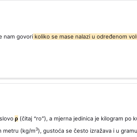
je nam govori
koliko se mase nalazi u određenom v
slovo
ρ
(čitaj “ro”), a mjerna jedinica je kilogram po
3
m metru (kg/m
), gustoća se često izražava i u gra