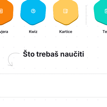
vjera
Kwiz
Kartice
Te
Što trebaš naučiti