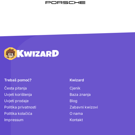
Podnožje
Trebaš pomoć?
Kwizard
Česta pitanja
Cjenik
Uvjeti korištenja
Baza znanja
Uvjeti prodaje
Blog
Politika privatnosti
Zabavni kwizovi
Politika kolačića
O nama
Impressum
Kontakt