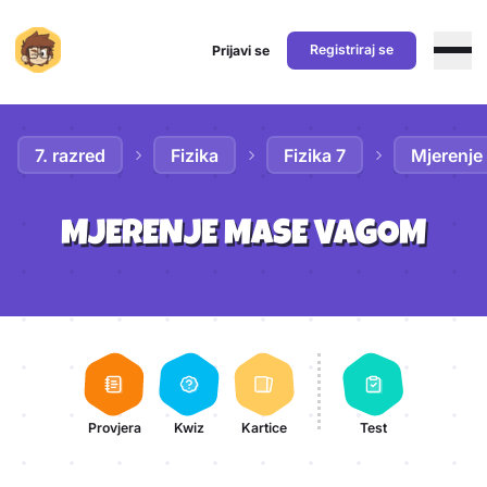
Registriraj se
Prijavi se
Preskoči na sadržaj
7. razred
Fizika
Fizika 7
Mjerenj
MJERENJE MASE VAGOM
Aktivnosti lekcije
Provjera
Kwiz
Kartice
Test