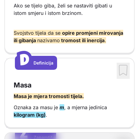
Ako se tijelo giba, želi se nastaviti gibati u
istom smjeru i istom brzinom.
Svojstvo tijela da se
opire promjeni mirovanja
ili gibanja
nazivamo
tromost ili inercija
.
D
D
Definicija
Vrsta sadržaja: Definicija
Masa
Masa je mjera tromosti tijela.
Oznaka za masu je
m
, a mjerna jedinica
kilogram (kg)
.
Z
Z
Zapamti!