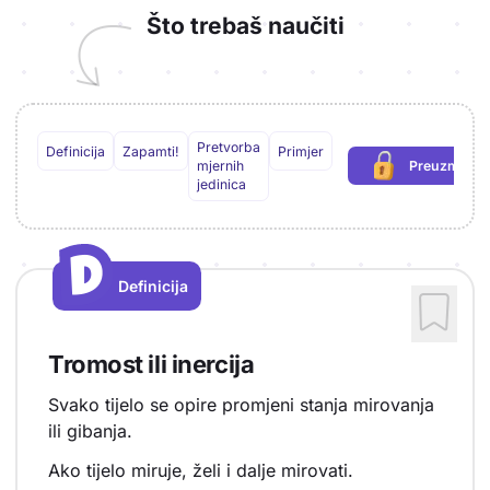
Što trebaš naučiti
Pretvorba
Definicija
Zapamti!
Primjer
mjernih
Preuzmi PD
(potrebna
jedinica
D
D
Definicija
Vrsta sadržaja: Definicija
Tromost ili inercija
Svako tijelo se opire promjeni stanja mirovanja
ili gibanja.
Ako tijelo miruje, želi i dalje mirovati.