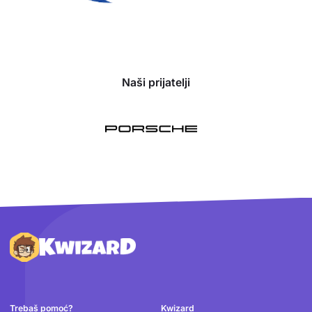
Naši prijatelji
Podnožje
Trebaš pomoć?
Kwizard