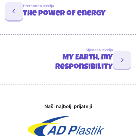
Prethodna lekcija
The power of energy
Sljedeća lekcija
My Earth, my
responsibility
Sponzori
Naši najbolji prijatelji