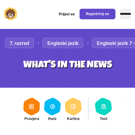
Registriraj se
Prijavi se
Preskoči na sadržaj
7. razred
Engleski jezik
Engleski jezik 7
WHAT'S IN THE NEWS
Aktivnosti lekcije
Provjera
Kwiz
Kartice
Test