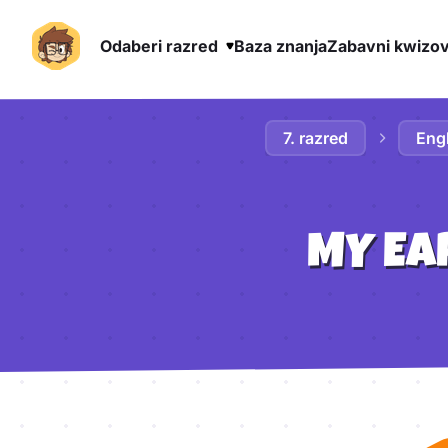
Odaberi razred
Baza znanja
Zabavni kwizov
Preskoči na sadržaj
7. razred
Engl
MY EA
Aktivnosti lekcije