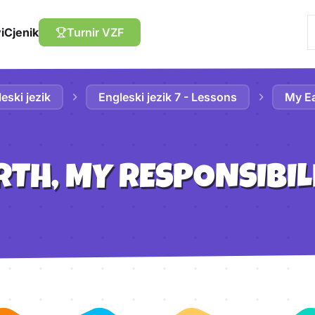
i
Cjenik
Turnir VZF
eski jezik
Engleski jezik 7 - Lessons
My Ea
RTH, MY RESPONSIBIL