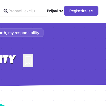
Prijavi se
Registriraj se
rth, my responsibility
ITY