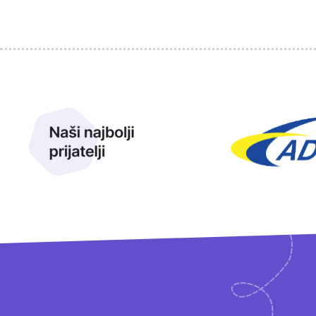
Sponzori
Naši najbolji prijatelji
Naši prijatelji