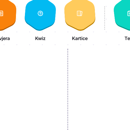
vjera
Kwiz
Kartice
Te