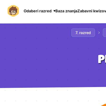
Odaberi razred
Baza znanja
Zabavni kwizov
Preskoči na sadržaj
7. razred
P
Aktivnosti lekcije