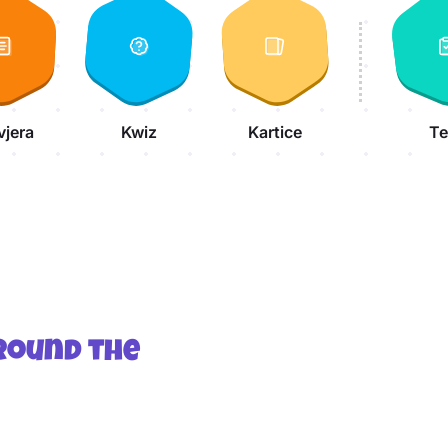
vjera
Kwiz
Kartice
Te
round the