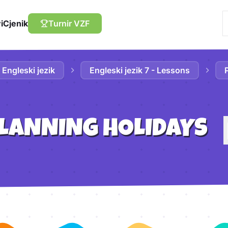
i
Cjenik
Turnir VZF
Engleski jezik
Engleski jezik 7 - Lessons
LANNING HOLIDAYS