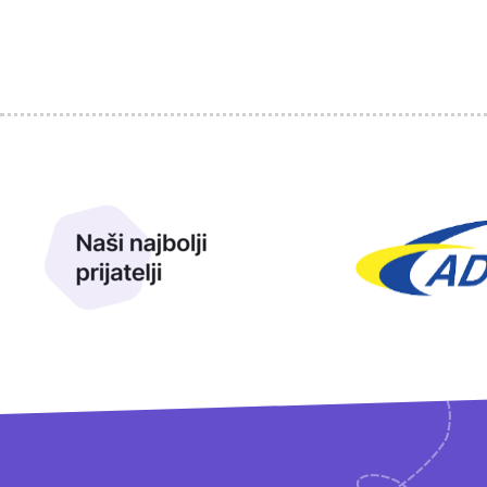
Sponzori
Naši najbolji prijatelji
Naši prijatelji