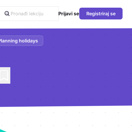
Prijavi se
Registriraj se
Planning holidays