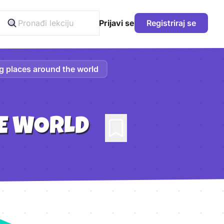
Prijavi se
Registriraj se
ng places around the world
HE WORLD