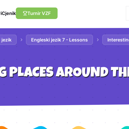
i
Cjenik
Turnir VZF
 jezik
Engleski jezik 7 - Lessons
Interesti
G PLACES AROUND T