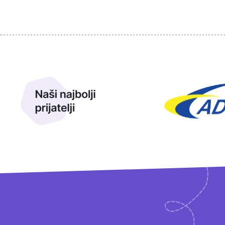
Sponzori
Naši najbolji prijatelji
Naši prijatelji