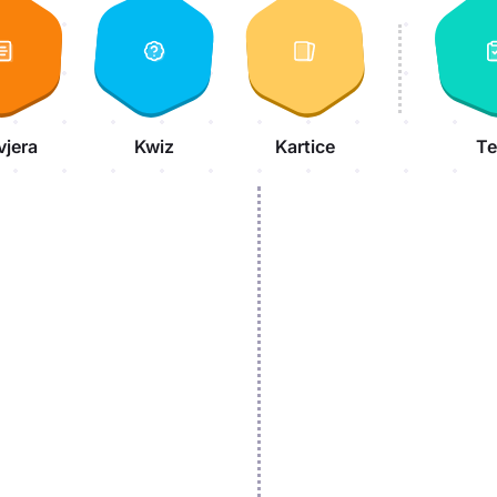
vjera
Kwiz
Kartice
Te