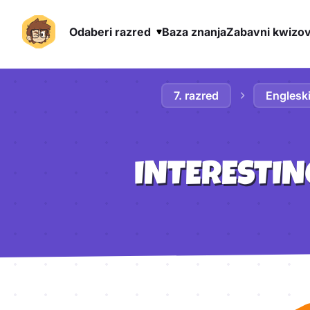
Odaberi razred
Baza znanja
Zabavni kwizov
Preskoči na sadržaj
7. razred
Engleski
INTERESTIN
Aktivnosti lekcije