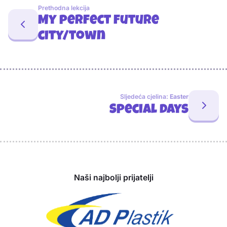
Prethodna lekcija
My perfect future
city/town
Sljedeća cjelina:
Easter
Special days
Sponzori
Naši najbolji prijatelji