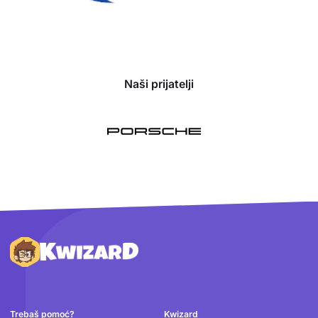
Naši prijatelji
Podnožje
Trebaš pomoć?
Kwizard