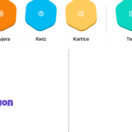
vjera
Kwiz
Kartice
Te
ion