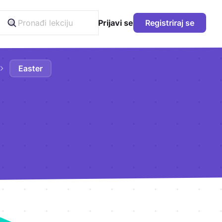
Prijavi se
Registriraj se
Easter