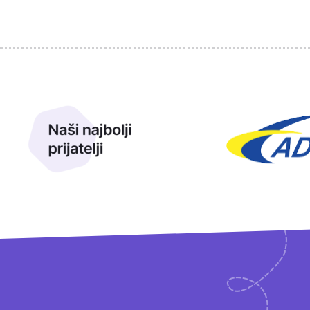
Sponzori
Naši najbolji prijatelji
Naši prijatelji