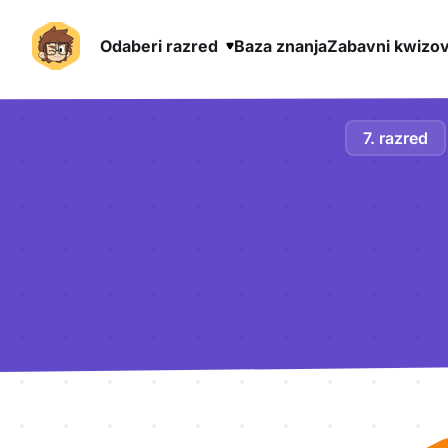
Odaberi razred
Baza znanja
Zabavni kwizov
Preskoči na sadržaj
7. razred
Aktivnosti lekcije