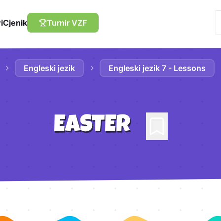
i
Cjenik
Turnir VZF
Engleski jezik
Engleski jezik 7 - Lessons
EASTER