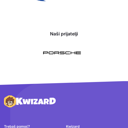
Naši prijatelji
Podnožje
Trebaš pomoć?
Kwizard