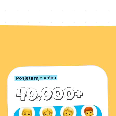
Ključne brojke o Kwizardu
Posjeta mjesečno
40.000+