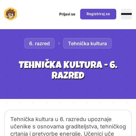
Registriraj se
Prijavi se
Preskoči na sadržaj
6. razred
Tehnička kultura
TEHNIČKA KULTURA - 6.
RAZRED
Sadržaj predmeta
Pregled predmeta
Tehnička kultura u 6. razredu upoznaje
učenike s osnovama graditeljstva, tehničkog
crtanja i pretvorbe energije. Učenici uče