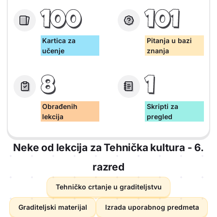
100
101
Kartica za
Pitanja u bazi
učenje
znanja
8
1
Obrađenih
Skripti za
lekcija
pregled
Neke od lekcija za Tehnička kultura - 6.
razred
Tehničko crtanje u graditeljstvu
Graditeljski materijal
Izrada uporabnog predmeta