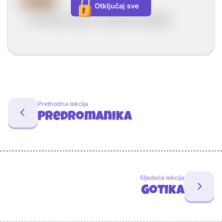
Freske
Otključaj sve
--> Prikazuju svece i kršćanske legende.
Prethodna lekcija
Predromanika
Sljedeća lekcija
Gotika