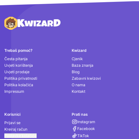
Podnožje
Trebaš pomoć?
Kwizard
Česta pitanja
Cjenik
Uvjeti korištenja
Baza znanja
Uvjeti prodaje
Blog
Politika privatnosti
Zabavni kwizovi
Politika kolačića
O nama
Impressum
Kontakt
Korisnici
Prati nas
Instagram
Prijavi se
Facebook
Kreiraj račun
Postavke kolačića
TikTok