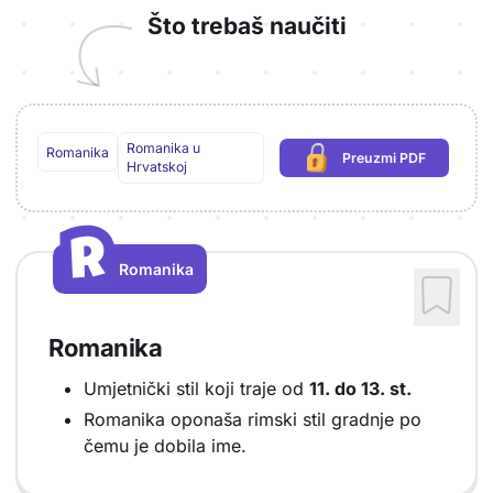
Što trebaš naučiti
Romanika u
Romanika
Preuzmi PDF
(potrebna prijava)
Hrvatskoj
R
R
Romanika
Vrsta sadržaja: Romanika
Romanika
Umjetnički stil koji traje od
11. do 13. st.
Romanika oponaša rimski stil gradnje po
čemu je dobila ime.