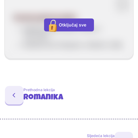
Poznate građevine gotike:
Otključaj sve
Katedrala Notre-Dame u Parizu u
Francuskoj.
Katedrala San Gimignano u Modeni u Italiji.
Prethodna lekcija
Romanika
Sljedeća lekcija