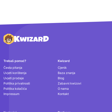
Podnožje
Trebaš pomoć?
Kwizard
Česta pitanja
Cjenik
Uvjeti korištenja
Baza znanja
Uvjeti prodaje
Blog
Politika privatnosti
Zabavni kwizovi
Politika kolačića
O nama
Impressum
Kontakt