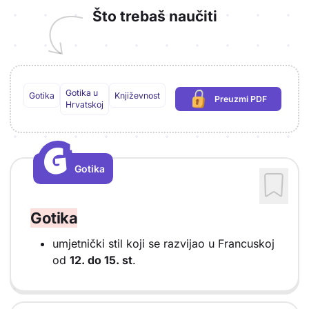
Što trebaš naučiti
Gotika u
Gotika
Književnost
Preuzmi PDF
(potrebna prijava)
Hrvatskoj
G
G
Gotika
Vrsta sadržaja: Gotika
Gotika
umjetnički stil koji se razvijao u Francuskoj
od
12. do 15. st
.