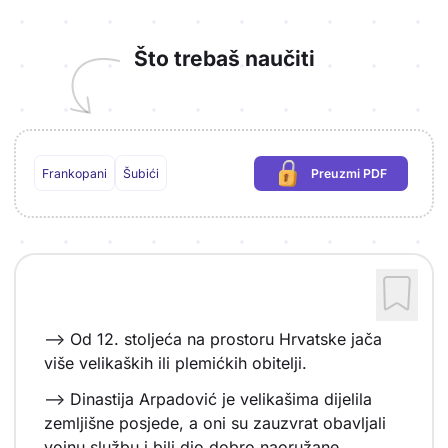
Što trebaš naučiti
Frankopani
Šubići
Preuzmi PDF
(potrebna prijava)
--> Od 12. stoljeća na prostoru Hrvatske jača
više velikaških ili plemićkih obitelji.
--> Dinastija Arpadović je velikašima dijelila
zemljišne posjede, a oni su zauzvrat obavljali
vojnu službu i bili dio dobro naoružane