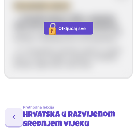
Vinodolski zakoni
-->
Vinodolski zakoni iz
1288. g. najstariji je
zakon pisan hrvatskim jezikom i glagoljicom
,
Otključaj sve
a govori o uređenju odnosa između stanovnika
Vinodola i Frankopana kao novih gospodara.
--> U Vinodolskom zakoniku opisani su sustavi
kazni za neka zlodjela, popisana su feudalna
davanja, izgled suda i prava žena.
Prethodna lekcija
Hrvatska u razvijenom
srednjem vijeku