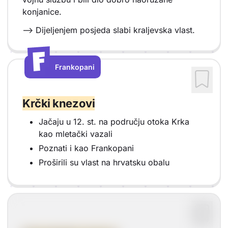
konjanice.
--> Dijeljenjem posjeda slabi kraljevska vlast.
F
F
Frankopani
Vrsta sadržaja: Frankopani
Krčki knezovi
Jačaju u 12. st. na području otoka Krka
kao mletački vazali
Poznati i kao Frankopani
Proširili su vlast na hrvatsku obalu