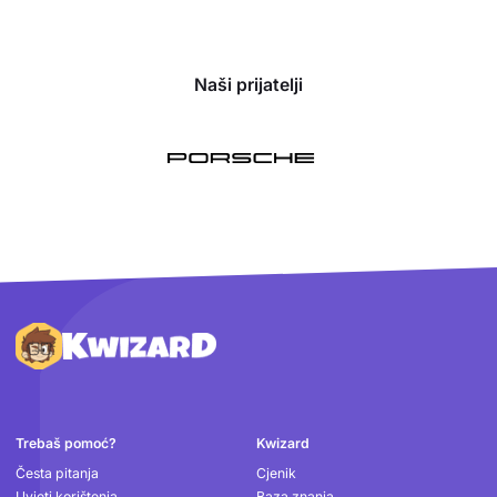
Naši prijatelji
Podnožje
Trebaš pomoć?
Kwizard
Česta pitanja
Cjenik
Uvjeti korištenja
Baza znanja