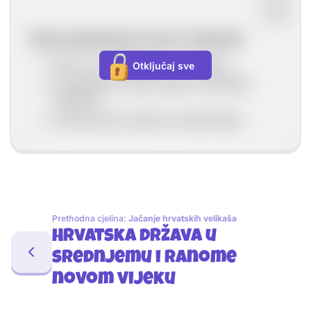
Ranosrednjovjekovne kuće u Dalmaciji
bile su od višekatnice od kamena
Otključaj sve
u prizemlju su bile konobe i obrtničke
radionice
na katu je bio prostor za stanovanje
Prethodna cjelina:
Jačanje hrvatskih velikaša
Hrvatska država u
srednjemu i ranome
novom vijeku