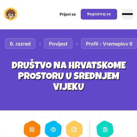
Registriraj se
Prijavi se
Preskoči na sadržaj
6. razred
Povijest
Profil - Vremeplov 6
DRUŠTVO NA HRVATSKOME
PROSTORU U SREDNJEM
VIJEKU
Aktivnosti lekcije