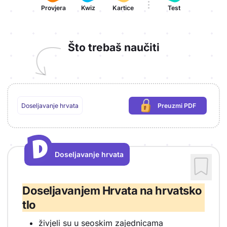
Provjera
Kwiz
Kartice
Test
Što trebaš naučiti
Doseljavanje hrvata
Preuzmi PDF
(potrebna prijava)
D
D
Doseljavanje hrvata
Vrsta sadržaja: Doseljavanje hrvata
Doseljavanjem Hrvata na hrvatsko
tlo
živjeli su u seoskim zajednicama