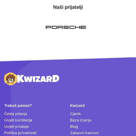
Naši prijatelji
Podnožje
Trebaš pomoć?
Kwizard
Česta pitanja
Cjenik
Uvjeti korištenja
Baza znanja
Uvjeti prodaje
Blog
Politika privatnosti
Zabavni kwizovi