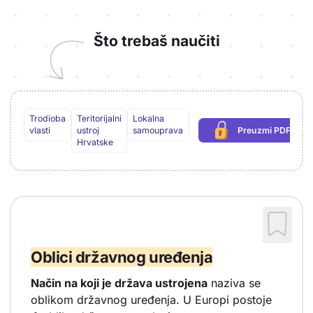
Što trebaš naučiti
Trodioba
Teritorijalni
Lokalna
vlasti
ustroj
samouprava
Preuzmi PDF
(potrebna prija
Hrvatske
Oblici državnog uređenja
Način na koji je država ustrojena
naziva se
oblikom državnog uređenja. U Europi postoje