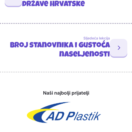
države Hrvatske
Sljedeća lekcija
Broj stanovnika i gustoća
naseljenosti
Sponzori
Naši najbolji prijatelji