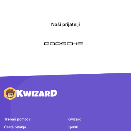
Naši prijatelji
Podnožje
Trebaš pomoć?
Kwizard
Česta pitanja
Cjenik