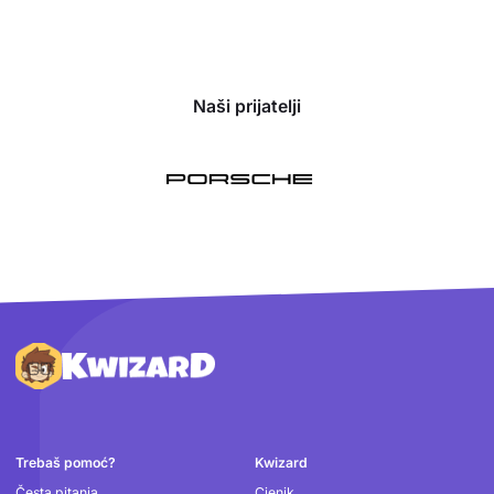
Naši prijatelji
Podnožje
Trebaš pomoć?
Kwizard
Česta pitanja
Cjenik