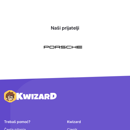
Naši prijatelji
Podnožje
Trebaš pomoć?
Kwizard
Česta pitanja
Cjenik