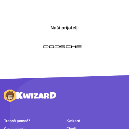
Naši prijatelji
Podnožje
Trebaš pomoć?
Kwizard
Česta pitanja
Cjenik