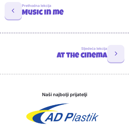
Prethodna lekcija
Music in me
Sljedeća lekcija
At the cinema
Sponzori
Naši najbolji prijatelji