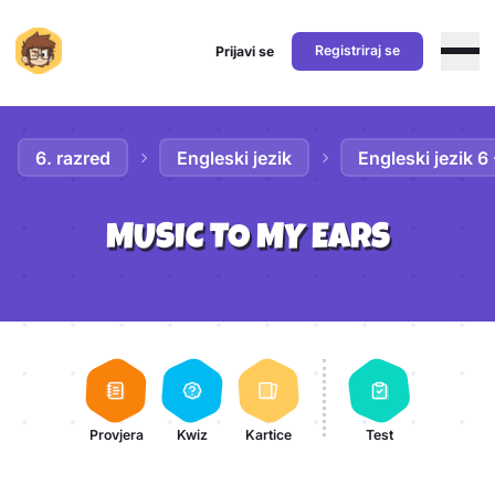
Registriraj se
Prijavi se
Preskoči na sadržaj
6. razred
Engleski jezik
Engleski jezik 6
MUSIC TO MY EARS
Aktivnosti lekcije
Provjera
Kwiz
Kartice
Test