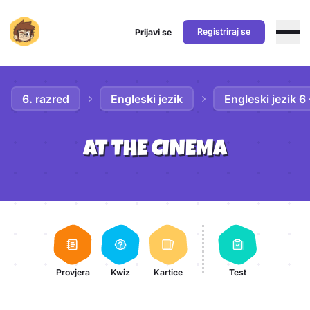
Registriraj se
Prijavi se
Preskoči na sadržaj
6. razred
Engleski jezik
Engleski jezik 6
AT THE CINEMA
Aktivnosti lekcije
Provjera
Kwiz
Kartice
Test