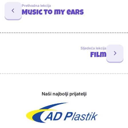
Prethodna lekcija
Music to my ears
Sljedeća lekcija
Film
Sponzori
Naši najbolji prijatelji