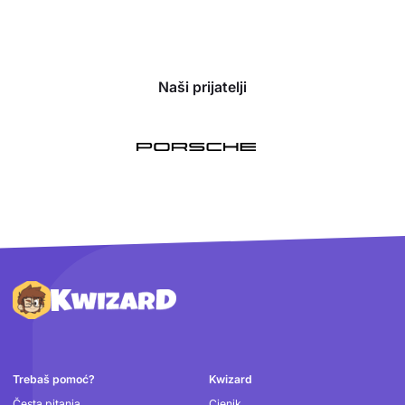
Naši prijatelji
Podnožje
Trebaš pomoć?
Kwizard
Česta pitanja
Cjenik