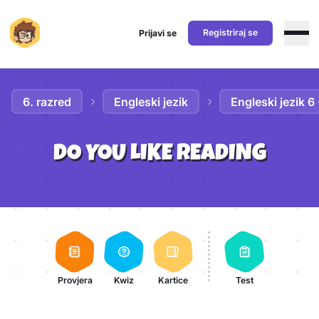
Registriraj se
Prijavi se
Preskoči na sadržaj
6. razred
Engleski jezik
Engleski jezik 6
DO YOU LIKE READING
Aktivnosti lekcije
Provjera
Kwiz
Kartice
Test