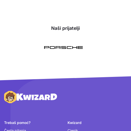
Naši prijatelji
Podnožje
Trebaš pomoć?
Kwizard
Česta pitanja
Cjenik