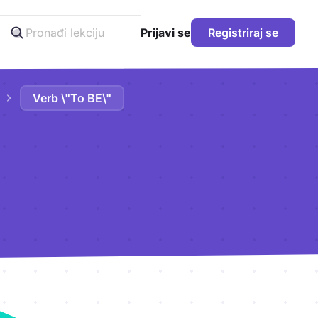
Prijavi se
Registriraj se
Verb \"To BE\"