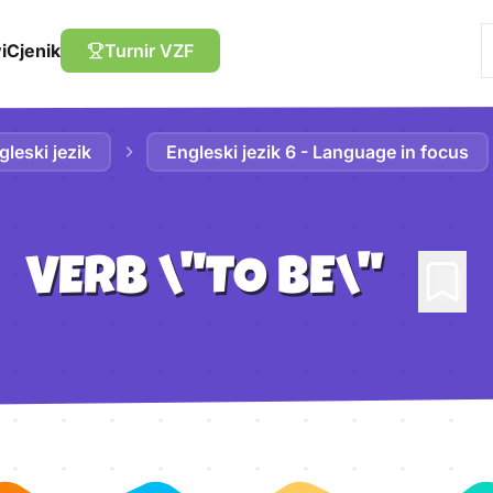
i
Cjenik
Turnir VZF
gleski jezik
Engleski jezik 6 - Language in focus
VERB \"TO BE\"