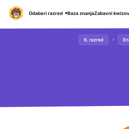
Odaberi razred
Baza znanja
Zabavni kwizov
Preskoči na sadržaj
6. razred
En
Aktivnosti lekcije