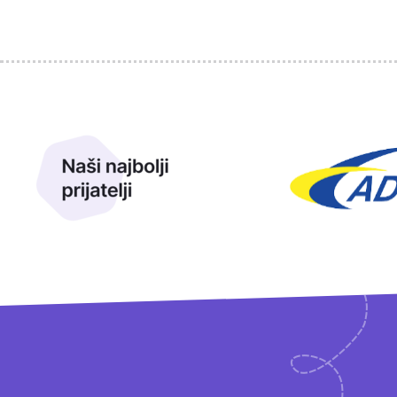
Sponzori
Naši najbolji prijatelji
Naši prijatelji