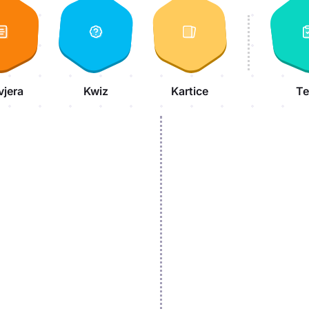
vjera
Kwiz
Kartice
Te