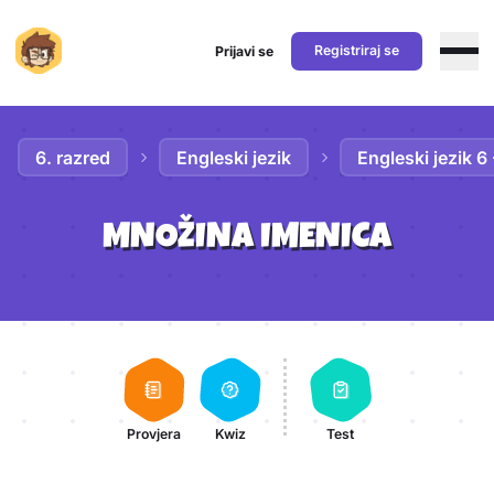
Registriraj se
Prijavi se
Preskoči na sadržaj
6. razred
Engleski jezik
Engleski jezik 6
MNOŽINA IMENICA
Aktivnosti lekcije
Provjera
Kwiz
Test