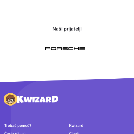
Naši prijatelji
Podnožje
Trebaš pomoć?
Kwizard
Česta pitanja
Cjenik