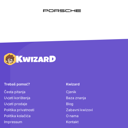
Podnožje
Trebaš pomoć?
Kwizard
Česta pitanja
Cjenik
Uvjeti korištenja
Baza znanja
Uvjeti prodaje
Blog
Politika privatnosti
Zabavni kwizovi
Politika kolačića
O nama
Impressum
Kontakt