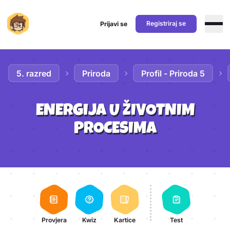
Registriraj se
Prijavi se
Preskoči na sadržaj
5. razred
Priroda
Profil - Priroda 5
ENERGIJA U ŽIVOTNIM
PROCESIMA
Aktivnosti lekcije
Provjera
Kwiz
Kartice
Test