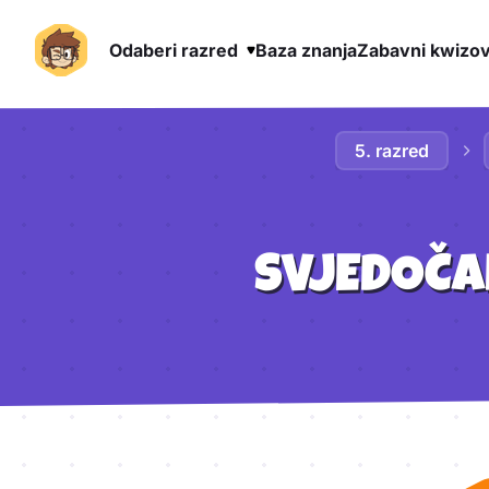
Odaberi razred
Baza znanja
Zabavni kwizov
Preskoči na sadržaj
5. razred
SVJEDOČA
Aktivnosti lekcije