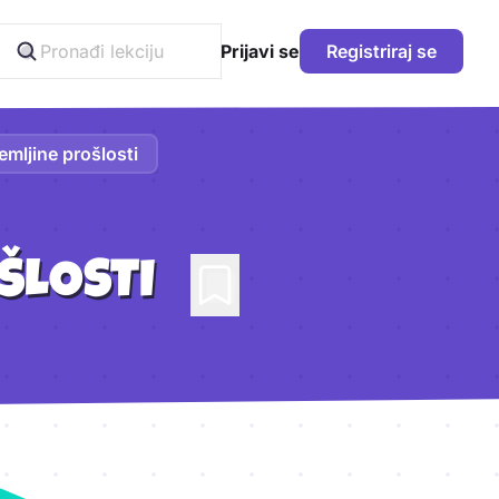
Prijavi se
Registriraj se
mljine prošlosti
ŠLOSTI