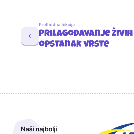
Prethodna lekcija
Prilagođavanje živih 
opstanak vrste
Sponzori
Naši najbolji prijatelji
Naši prijatelji