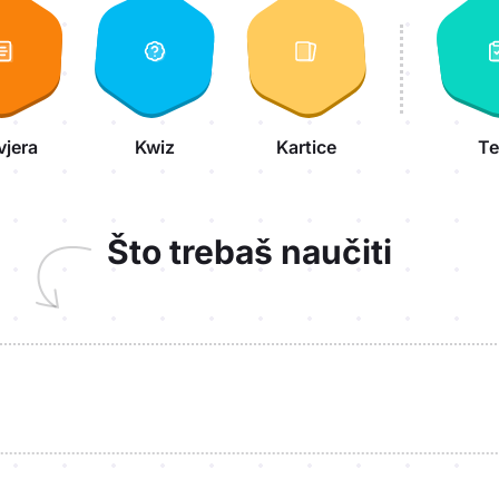
vjera
Kwiz
Kartice
Te
Što trebaš naučiti