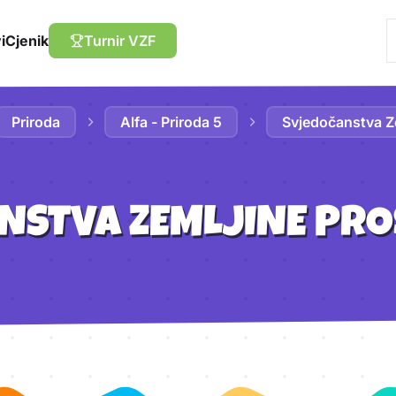
i
Cjenik
Turnir VZF
Priroda
Alfa - Priroda 5
Svjedočanstva Ze
NSTVA ZEMLJINE PRO