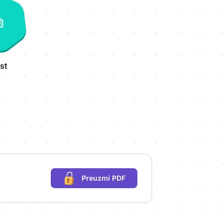
st
Preuzmi PDF
(potrebna prijava)