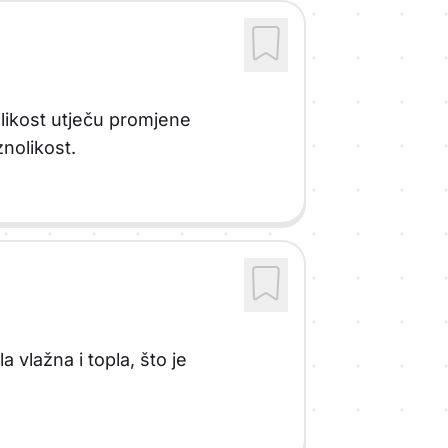
olikost utječu promjene
znolikost.
a vlažna i topla, što je