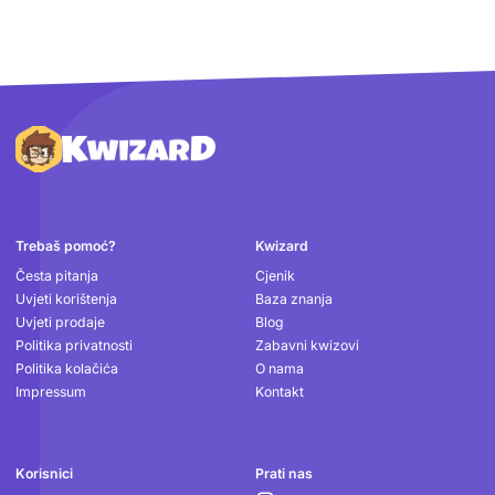
Podnožje
Trebaš pomoć?
Kwizard
Česta pitanja
Cjenik
Uvjeti korištenja
Baza znanja
Uvjeti prodaje
Blog
Politika privatnosti
Zabavni kwizovi
Politika kolačića
O nama
Impressum
Kontakt
Korisnici
Prati nas