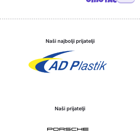
omotač
Sponzori
Naši najbolji prijatelji
Naši prijatelji