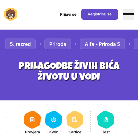
Registriraj se
Prijavi se
Preskoči na sadržaj
5. razred
Priroda
Alfa - Priroda 5
PRILAGODBE ŽIVIH BIĆA
ŽIVOTU U VODI
Aktivnosti lekcije
Provjera
Kwiz
Kartice
Test