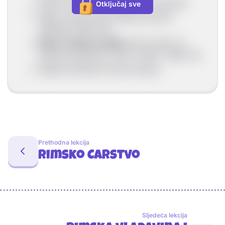
Dječaci postaju punoljetni sa 16 godina.
Otključaj sve
Nakon očeve smrti obitelj preuzima
najstariji muški član.
Mater familias (majka)
nema vlasti, ali
nadzire kućanstvo, brine o djeci, odjeći itd.
Bogate Rimljanke imaju poslugu.
Prethodna lekcija
Rimsko Carstvo
Sljedeća lekcija