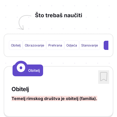
Što trebaš naučiti
Obitelj
Obrazovanje
Prehrana
Odjeća
Stanovanje
O
O
Obitelj
Vrsta sadržaja: Obitelj
Obitelj
Temelj rimskog društva je obitelj (familia).