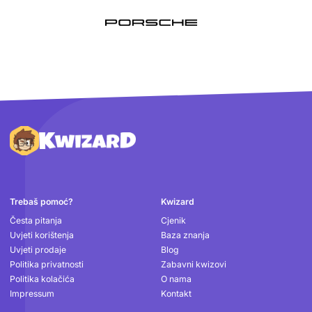
Podnožje
Trebaš pomoć?
Kwizard
Česta pitanja
Cjenik
Uvjeti korištenja
Baza znanja
Uvjeti prodaje
Blog
Politika privatnosti
Zabavni kwizovi
Politika kolačića
O nama
Impressum
Kontakt