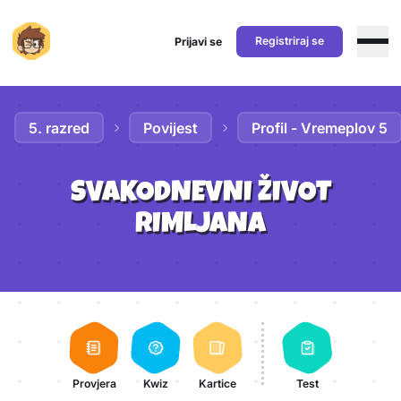
Registriraj se
Prijavi se
Preskoči na sadržaj
5. razred
Povijest
Profil - Vremeplov 5
SVAKODNEVNI ŽIVOT
RIMLJANA
Aktivnosti lekcije
Provjera
Kwiz
Kartice
Test