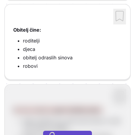
Obitelj čine:
roditelji
djeca
obitelj odraslih sinova
robovi
Na čelu obitelji je
pater familias (otac)
.
Pater familias ima vlast nad životom i smrti
svih članova obitelji.