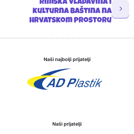
Rimska vladavina i
kulturna baština na
hrvatskom prostoru
Sponzori
Naši najbolji prijatelji
Naši prijatelji